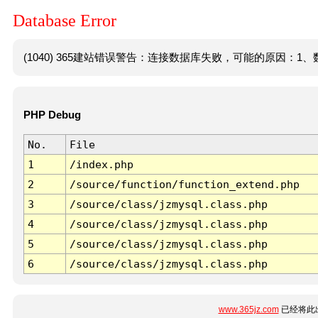
Database Error
(1040) 365建站错误警告：连接数据库失败，可能的原因：1、数
PHP Debug
No.
File
1
/index.php
2
/source/function/function_extend.php
3
/source/class/jzmysql.class.php
4
/source/class/jzmysql.class.php
5
/source/class/jzmysql.class.php
6
/source/class/jzmysql.class.php
www.365jz.com
已经将此