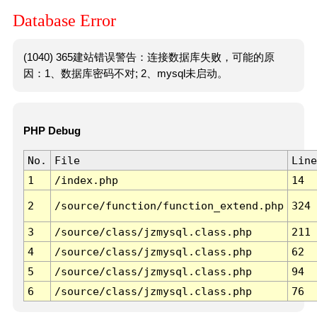
Database Error
(1040) 365建站错误警告：连接数据库失败，可能的原
因：1、数据库密码不对; 2、mysql未启动。
PHP Debug
No.
File
Line
1
/index.php
14
2
/source/function/function_extend.php
324
3
/source/class/jzmysql.class.php
211
4
/source/class/jzmysql.class.php
62
5
/source/class/jzmysql.class.php
94
6
/source/class/jzmysql.class.php
76