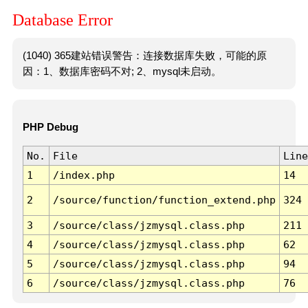
Database Error
(1040) 365建站错误警告：连接数据库失败，可能的原
因：1、数据库密码不对; 2、mysql未启动。
PHP Debug
No.
File
Line
1
/index.php
14
2
/source/function/function_extend.php
324
3
/source/class/jzmysql.class.php
211
4
/source/class/jzmysql.class.php
62
5
/source/class/jzmysql.class.php
94
6
/source/class/jzmysql.class.php
76