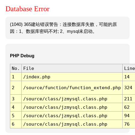
Database Error
(1040) 365建站错误警告：连接数据库失败，可能的原
因：1、数据库密码不对; 2、mysql未启动。
PHP Debug
No.
File
Line
1
/index.php
14
2
/source/function/function_extend.php
324
3
/source/class/jzmysql.class.php
211
4
/source/class/jzmysql.class.php
62
5
/source/class/jzmysql.class.php
94
6
/source/class/jzmysql.class.php
76