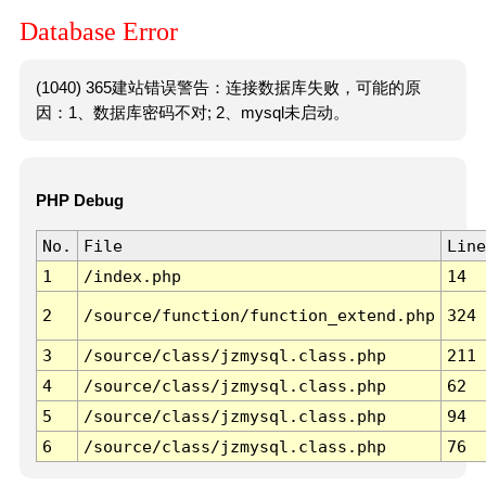
Database Error
(1040) 365建站错误警告：连接数据库失败，可能的原
因：1、数据库密码不对; 2、mysql未启动。
PHP Debug
No.
File
Line
1
/index.php
14
2
/source/function/function_extend.php
324
3
/source/class/jzmysql.class.php
211
4
/source/class/jzmysql.class.php
62
5
/source/class/jzmysql.class.php
94
6
/source/class/jzmysql.class.php
76