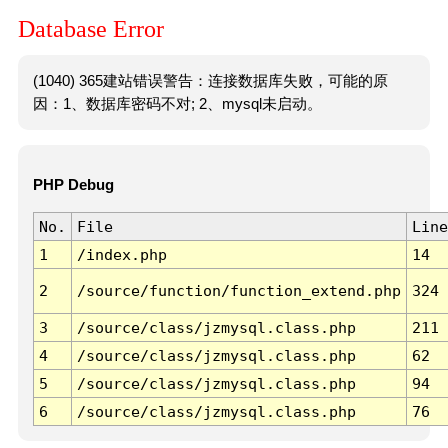
Database Error
(1040) 365建站错误警告：连接数据库失败，可能的原
因：1、数据库密码不对; 2、mysql未启动。
PHP Debug
No.
File
Line
1
/index.php
14
2
/source/function/function_extend.php
324
3
/source/class/jzmysql.class.php
211
4
/source/class/jzmysql.class.php
62
5
/source/class/jzmysql.class.php
94
6
/source/class/jzmysql.class.php
76