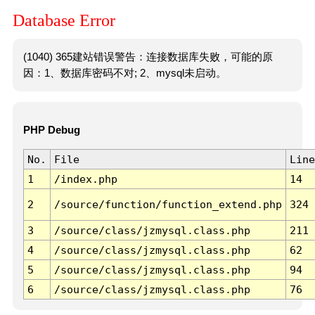
Database Error
(1040) 365建站错误警告：连接数据库失败，可能的原
因：1、数据库密码不对; 2、mysql未启动。
PHP Debug
No.
File
Line
1
/index.php
14
2
/source/function/function_extend.php
324
3
/source/class/jzmysql.class.php
211
4
/source/class/jzmysql.class.php
62
5
/source/class/jzmysql.class.php
94
6
/source/class/jzmysql.class.php
76