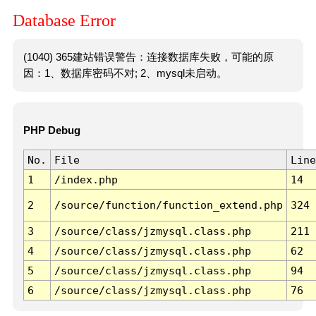
Database Error
(1040) 365建站错误警告：连接数据库失败，可能的原
因：1、数据库密码不对; 2、mysql未启动。
PHP Debug
No.
File
Line
1
/index.php
14
2
/source/function/function_extend.php
324
3
/source/class/jzmysql.class.php
211
4
/source/class/jzmysql.class.php
62
5
/source/class/jzmysql.class.php
94
6
/source/class/jzmysql.class.php
76