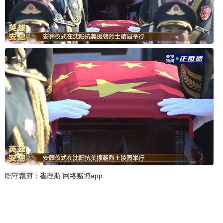
职守裁剪：崔理斯 网络赌博app