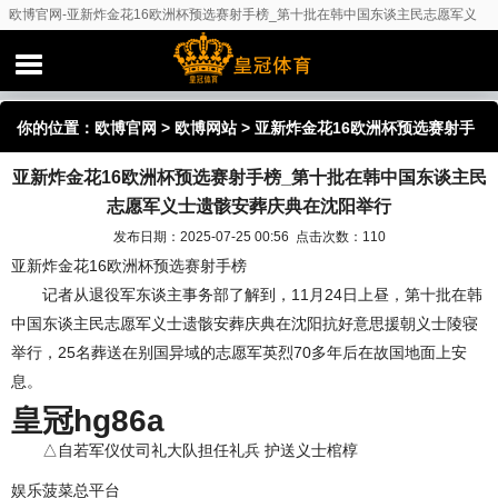
欧博官网-亚新炸金花16欧洲杯预选赛射手榜_第十批在韩中国东谈主民志愿军义
士遗骸安葬庆典在沈阳举行
你的位置：
欧博官网
>
欧博网站
> 亚新炸金花16欧洲杯预选赛射手
亚新炸金花16欧洲杯预选赛射手榜_第十批在韩中国东谈主民
榜_第十批在韩中国东谈主民志愿军义士遗骸安葬庆典在沈阳举行
志愿军义士遗骸安葬庆典在沈阳举行
发布日期：2025-07-25 00:56 点击次数：110
亚新炸金花16欧洲杯预选赛射手榜
记者从退役军东谈主事务部了解到，11月24日上昼，第十批在韩
中国东谈主民志愿军义士遗骸安葬庆典在沈阳抗好意思援朝义士陵寝
举行，25名葬送在别国异域的志愿军英烈70多年后在故国地面上安
息。
皇冠hg86a
△自若军仪仗司礼大队担任礼兵 护送义士棺椁
娱乐菠菜总平台