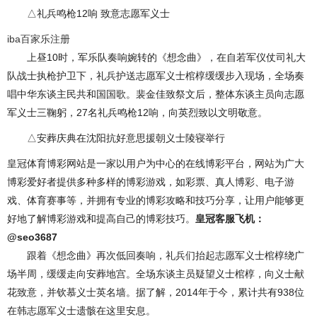
△礼兵鸣枪12响 致意志愿军义士
iba百家乐注册
上昼10时，军乐队奏响婉转的《想念曲》，在自若军仪仗司礼大
队战士执枪护卫下，礼兵护送志愿军义士棺椁缓缓步入现场，全场奏
唱中华东谈主民共和国国歌。裴金佳致祭文后，整体东谈主员向志愿
军义士三鞠躬，27名礼兵鸣枪12响，向英烈致以文明敬意。
△安葬庆典在沈阳抗好意思援朝义士陵寝举行
皇冠体育博彩网站是一家以用户为中心的在线博彩平台，网站为广大
博彩爱好者提供多种多样的博彩游戏，如彩票、真人博彩、电子游
戏、体育赛事等，并拥有专业的博彩攻略和技巧分享，让用户能够更
好地了解博彩游戏和提高自己的博彩技巧。
皇冠客服飞机：
@seo3687
跟着《想念曲》再次低回奏响，礼兵们抬起志愿军义士棺椁绕广
场半周，缓缓走向安葬地宫。全场东谈主员疑望义士棺椁，向义士献
花致意，并钦慕义士英名墙。据了解，2014年于今，累计共有938位
在韩志愿军义士遗骸在这里安息。