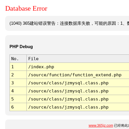
Database Error
(1040) 365建站错误警告：连接数据库失败，可能的原因：1、数
PHP Debug
No.
File
1
/index.php
2
/source/function/function_extend.php
3
/source/class/jzmysql.class.php
4
/source/class/jzmysql.class.php
5
/source/class/jzmysql.class.php
6
/source/class/jzmysql.class.php
www.365jz.com
已经将此