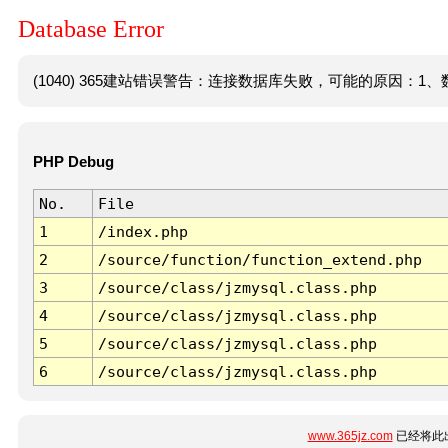
Database Error
(1040) 365建站错误警告：连接数据库失败，可能的原因：1、数
PHP Debug
No.
File
1
/index.php
2
/source/function/function_extend.php
3
/source/class/jzmysql.class.php
4
/source/class/jzmysql.class.php
5
/source/class/jzmysql.class.php
6
/source/class/jzmysql.class.php
www.365jz.com
已经将此